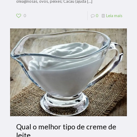
oleaginosas, ovos, peixes; Cacau (ajuda
[…]
0
0
Leia mais
Qual o melhor tipo de creme de
leite