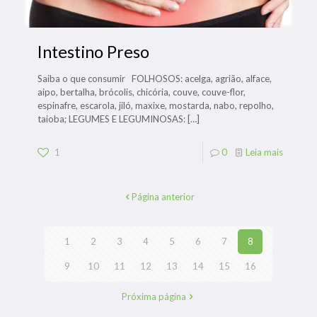
Intestino Preso
Saiba o que consumir FOLHOSOS: acelga, agrião, alface,
aipo, bertalha, brócolis, chicória, couve, couve-flor,
espinafre, escarola, jiló, maxixe, mostarda, nabo, repolho,
taioba; LEGUMES E LEGUMINOSAS:
[…]
1
0
Leia mais
Página anterior
1
2
3
4
5
6
7
8
9
10
11
12
13
14
15
16
Próxima página