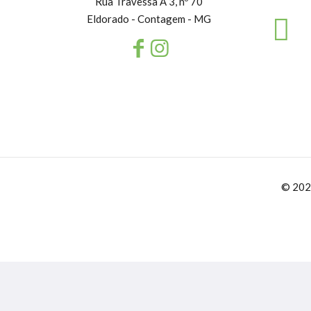
Rua Travessa A 3, nº 70
Eldorado - Contagem - MG
© 202