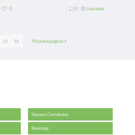
0
0
Leia mais
15
16
Próxima página
Nossos Convênios
Receitas