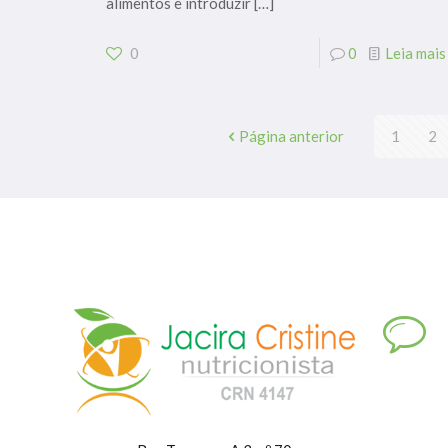
alimentos e introduzir
[…]
0
0
Leia mais
Página anterior
1
2