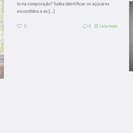
lo na composição? Saiba identificar os açúcares
escondidos e as
[…]
0
0
Leia mais