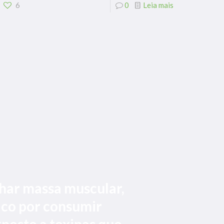
6
0
Leia mais
har massa muscular,
aco por consumir
posto a toxinas que