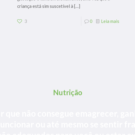
criança está sim suscetível à
[…]
3
0
Leia mais
Nutrição
ar que não consegue emagrecer, gan
 funcionar ou até mesmo se sentir fr
são adequados para você ou estar ex