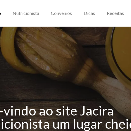
e
Nutricionista
Convênios
Dicas
Receitas
vindo ao site Jacira
icionista um lugar chei