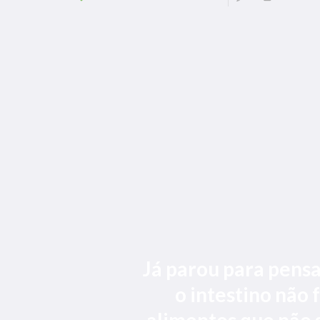
Já parou para pens
o intestino não
alimentos que não 