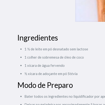
Ingredientes
1 ½ de leite em pó desnatado sem lactose
1 colher de sobremesa de óleo de coco
1 xícara de água fervendo
½ xícara de adoçante em pó Stévia
Modo de Preparo
Bater todos os ingredientes no liquidificador por 
Deixar na geladeira por aproximadamente 5 horas ant