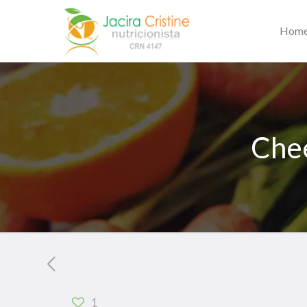
Hom
Chee
1