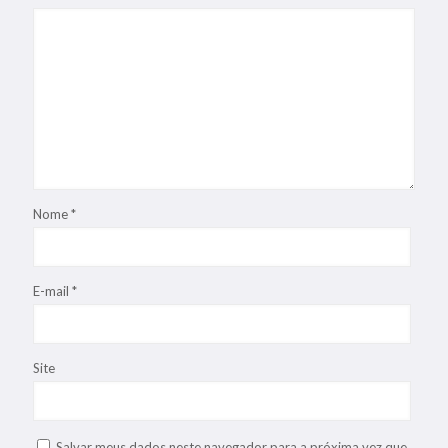
Nome
*
E-mail
*
Site
Salvar meus dados neste navegador para a próxima vez que