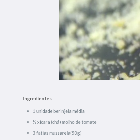
Ingredientes
1 unidade berinjela média
½ xícara (chá) molho de tomate
3 fatias mussarela(50g)