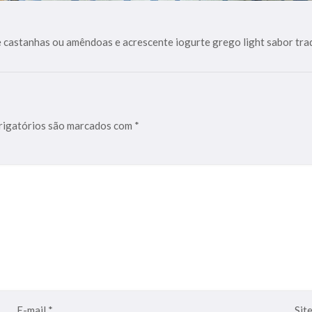
ue castanhas ou amêndoas e acrescente iogurte grego light sabor tr
igatórios são marcados com
*
E-mail
*
Sit