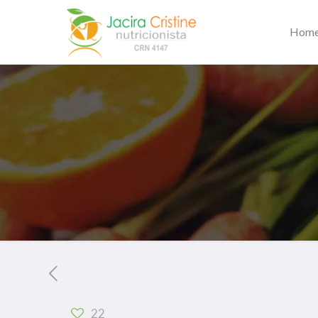
Hom
22