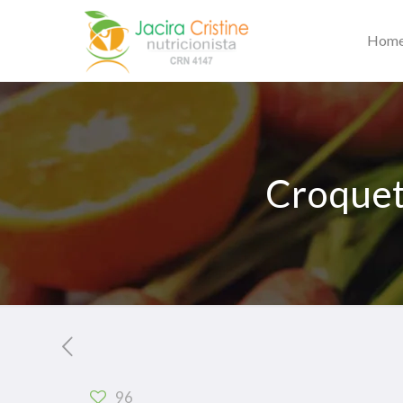
Hom
Croquete
96