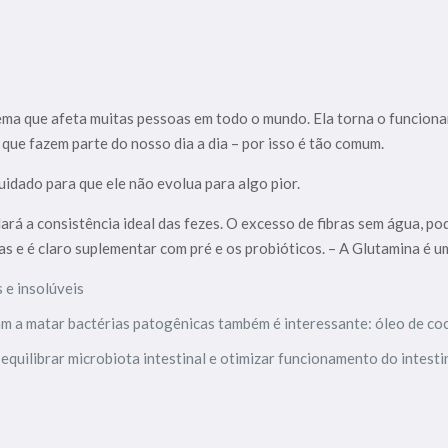
lema que afeta muitas pessoas em todo o mundo. Ela torna o funcionam
que fazem parte do nosso dia a dia – por isso é tão comum.
uidado para que ele não evolua para algo pior.
ará a consistência ideal das fezes. O excesso de fibras sem água, p
as e é claro suplementar com pré e os probióticos. – A Glutamina é 
 e insolúveis
am a matar bactérias patogênicas também é interessante: óleo de coc
quilibrar microbiota intestinal e otimizar funcionamento do intesti