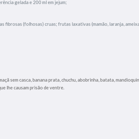
ferência gelada e 200 ml em jejum;
as fibrosas (folhosas) cruas; frutas laxativas (mamão, laranja, ameixa
maçã sem casca, banana prata, chuchu, abobrinha, batata, mandioquinh
que lhe causam prisão de ventre.