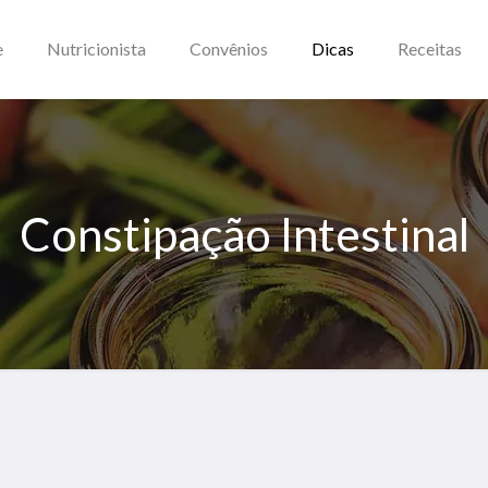
e
Nutricionista
Convênios
Dicas
Receitas
Constipação Intestinal