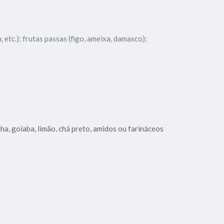
, etc.); frutas passas (figo, ameixa, damasco);
a, goiaba, limão, chá preto, amidos ou farináceos