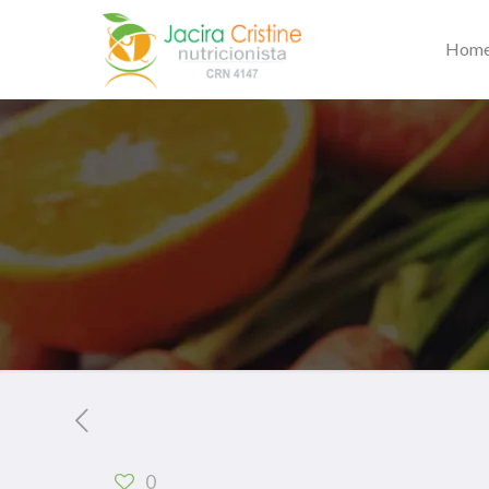
Hom
0