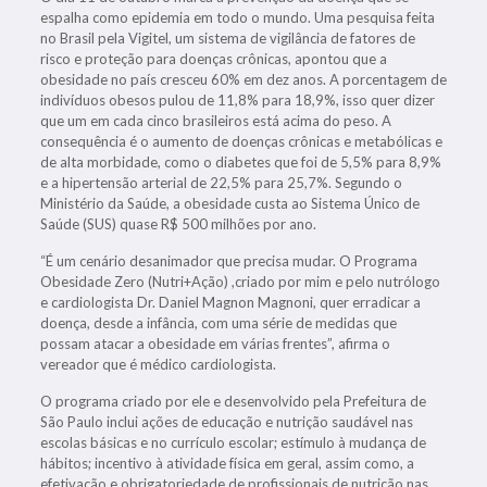
espalha como epidemia em todo o mundo. Uma pesquisa feita
no Brasil pela Vigitel, um sistema de vigilância de fatores de
risco e proteção para doenças crônicas, apontou que a
obesidade no país cresceu 60% em dez anos. A porcentagem de
indivíduos obesos pulou de 11,8% para 18,9%, isso quer dizer
que um em cada cinco brasileiros está acima do peso. A
consequência é o aumento de doenças crônicas e metabólicas e
de alta morbidade, como o diabetes que foi de 5,5% para 8,9%
e a hipertensão arterial de 22,5% para 25,7%. Segundo o
Ministério da Saúde, a obesidade custa ao Sistema Único de
Saúde (SUS) quase R$ 500 milhões por ano.
“É um cenário desanimador que precisa mudar. O Programa
Obesidade Zero (Nutri+Ação) ,criado por mim e pelo nutrólogo
e cardiologista Dr. Daniel Magnon Magnoni, quer erradicar a
doença, desde a infância, com uma série de medidas que
possam atacar a obesidade em várias frentes”, afirma o
vereador que é médico cardiologista.
O programa criado por ele e desenvolvido pela Prefeitura de
São Paulo inclui ações de educação e nutrição saudável nas
escolas básicas e no currículo escolar; estímulo à mudança de
hábitos; incentivo à atividade física em geral, assim como, a
efetivação e obrigatoriedade de profissionais de nutrição nas